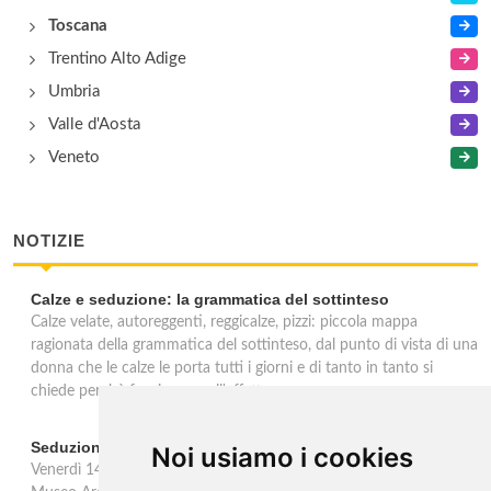
Toscana
Trentino Alto Adige
Umbria
Valle d'Aosta
Veneto
NOTIZIE
Calze e seduzione: la grammatica del sottinteso
Calze velate, autoreggenti, reggicalze, pizzi: piccola mappa
ragionata della grammatica del sottinteso, dal punto di vista di una
donna che le calze le porta tutti i giorni e di tanto in tanto si
chiede perchè facciano quell'effetto.
Seduzioni. Il piacere sVelato
Noi usiamo i cookies
Venerdì 14 febbraio, in occasione della festa di San Valentino, il