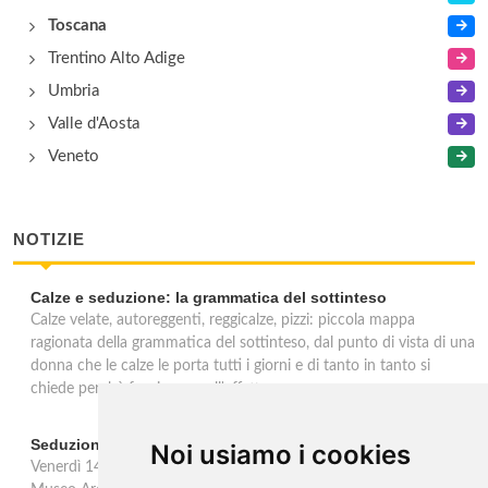
Toscana
Trentino Alto Adige
Umbria
Valle d'Aosta
Veneto
NOTIZIE
Calze e seduzione: la grammatica del sottinteso
Calze velate, autoreggenti, reggicalze, pizzi: piccola mappa
ragionata della grammatica del sottinteso, dal punto di vista di una
donna che le calze le porta tutti i giorni e di tanto in tanto si
chiede perchè facciano quell'effetto.
Seduzioni. Il piacere sVelato
Noi usiamo i cookies
Venerdì 14 febbraio, in occasione della festa di San Valentino, il