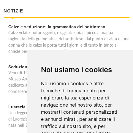
NOTIZIE
Calze e seduzione: la grammatica del sottinteso
Calze velate, autoreggenti, reggicalze, pizzi: piccola mappa
ragionata della grammatica del sottinteso, dal punto di vista di una
donna che le calze le porta tutti i giorni e di tanto in tanto si
chiede perchè facciano quell'effetto.
Seduzioni. Il piacere sVelato
Noi usiamo i cookies
Venerdì 14 febbraio, in occasione della festa di San Valentino, il
Museo Archeologico Nazionale delle Marche propone un incontro
Noi usiamo i cookies e altre
dedicato ad Afrodite tra mito e poesia, parole e immagini per
tecniche di tracciamento per
conoscere la dea nata dalla spuma del mare.
migliorare la tua esperienza di
navigazione nel nostro sito, per
Lucrezia Borgia d'Este. Celebrazioni a 500 anni dalla morte
mostrarti contenuti personalizzati
Una leggenda nera ancora adombra nel pensiero di molti la figura
e annunci mirati, per analizzare il
di Lucrezia Borgia, a causa di una fortunata tradizione letteraria
traffico sul nostro sito, e per
nata nell''800 e fondata su infamie create ad arte nel '500.