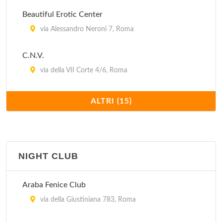
Beautiful Erotic Center
via Alessandro Neroni 7, Roma
C.N.V.
via della VII Corte 4/6, Roma
Capriccio
ALTRI (15)
via Luciano Zuccoli 63, Roma
Cobra
via Barletta 23, Roma
NIGHT CLUB
Cobra Due
Araba Fenice Club
via Giovanni Giolitti 307/313, Roma
via della Giustiniana 783, Roma
Cobra Sexy Shop