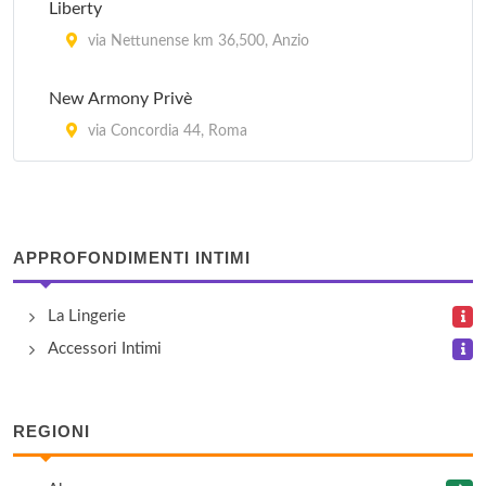
Liberty
via Aurelio Cotta 22/24, Roma
via Nettunense km 36,500, Anzio
Le Privé
New Armony Privè
via del Quadraretto 26, Roma
via Concordia 44, Roma
Pensieri Segreti
piazza Gaetano Donizetti 7, Albano Laziale
APPROFONDIMENTI INTIMI
La Lingerie
Accessori Intimi
REGIONI