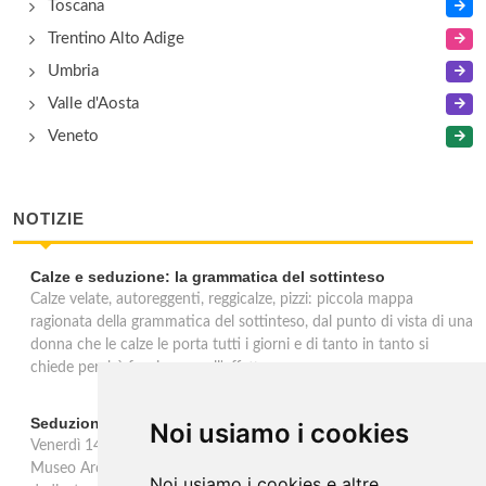
Toscana
Trentino Alto Adige
Umbria
Valle d'Aosta
Veneto
NOTIZIE
Calze e seduzione: la grammatica del sottinteso
Calze velate, autoreggenti, reggicalze, pizzi: piccola mappa
ragionata della grammatica del sottinteso, dal punto di vista di una
donna che le calze le porta tutti i giorni e di tanto in tanto si
chiede perchè facciano quell'effetto.
Seduzioni. Il piacere sVelato
Noi usiamo i cookies
Venerdì 14 febbraio, in occasione della festa di San Valentino, il
Museo Archeologico Nazionale delle Marche propone un incontro
Noi usiamo i cookies e altre