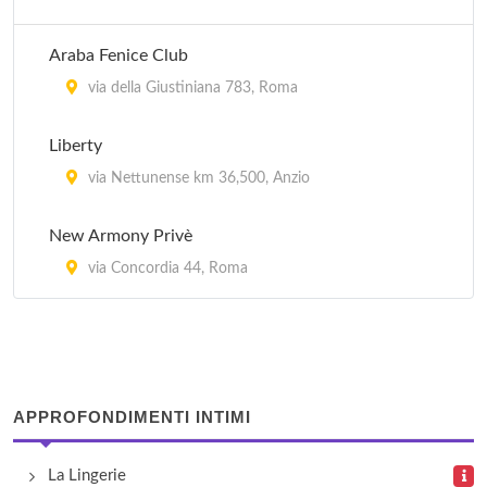
via Giovanni Giolitti 307/313, Roma
Araba Fenice Club
Cobra Sexy Shop
via della Giustiniana 783, Roma
via Aurelio Cotta 22/24, Roma
Liberty
Pensieri Segreti
via Nettunense km 36,500, Anzio
piazza Gaetano Donizetti 7, Albano Laziale
New Armony Privè
Red Passion
via Concordia 44, Roma
via degli Abeti 12/14, Fonte Nuova
APPROFONDIMENTI INTIMI
La Lingerie