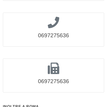
0697275636
0697275636
INOLTRE A ROMA