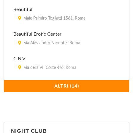
Beautiful
viale Palmiro Togliatti 1561, Roma
Beautiful Erotic Center
via Alessandro Neroni 7, Roma
C.N.V.
via della VII Corte 4/6, Roma
Capriccio
ALTRI (14)
via Luciano Zuccoli 63, Roma
Cobra
via Barletta 23, Roma
NIGHT CLUB
Cobra Due