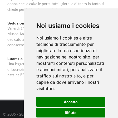
donna che le calze le porta tutti i giorni e di tanto in tanto si
chiede perchè facciano quell'effetto.
Seduzioni. Il piacere sVelato
Noi usiamo i cookies
Venerdì 14 febbraio, in occasione della festa di San Valentino, il
Museo Archeologico Nazionale delle Marche propone un incontro
Noi usiamo i cookies e altre
dedicato ad Afrodite tra mito e poesia, parole e immagini per
tecniche di tracciamento per
conoscere la dea nata dalla spuma del mare.
migliorare la tua esperienza di
navigazione nel nostro sito, per
Lucrezia Borgia d'Este. Celebrazioni a 500 anni dalla morte
mostrarti contenuti personalizzati
Una leggenda nera ancora adombra nel pensiero di molti la figura
e annunci mirati, per analizzare il
di Lucrezia Borgia, a causa di una fortunata tradizione letteraria
traffico sul nostro sito, e per
nata nell''800 e fondata su infamie create ad arte nel '500.
capire da dove arrivano i nostri
visitatori.
Accetto
Rifiuto
© 2006 - 2026
WSG3 STUDIO
all rights reserved.