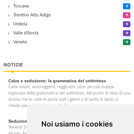
Toscana
Trentino Alto Adige
Umbria
Valle d'Aosta
Veneto
NOTIZIE
Calze e seduzione: la grammatica del sottinteso
Calze velate, autoreggenti, reggicalze, pizzi: piccola mappa
ragionata della grammatica del sottinteso, dal punto di vista di una
donna che le calze le porta tutti i giorni e di tanto in tanto si
chiede perchè facciano quell'effetto.
Seduzioni. Il piacere sVelato
Noi usiamo i cookies
Venerdì 14 febbraio, in occasione della festa di San Valentino, il
Museo Archeologico Nazionale delle Marche propone un incontro