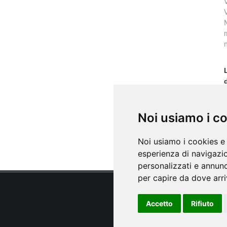
V
m
f
Noi usiamo i c
s
Noi usiamo i cookies e 
esperienza di navigazio
personalizzati e annunci
per capire da dove arriv
Accetto
Rifiuto