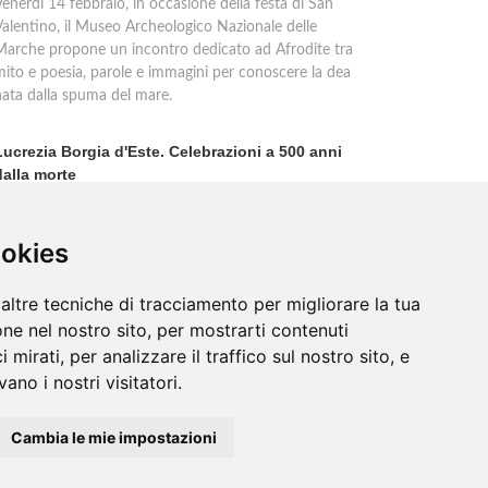
enerdì 14 febbraio, in occasione della festa di San
Valentino, il Museo Archeologico Nazionale delle
Marche propone un incontro dedicato ad Afrodite tra
mito e poesia, parole e immagini per conoscere la dea
nata dalla spuma del mare.
Lucrezia Borgia d'Este. Celebrazioni a 500 anni
dalla morte
Una leggenda nera ancora adombra nel pensiero di
olti la figura di Lucrezia Borgia, a causa di una
ortunata tradizione letteraria nata nell''800 e fondata
ookies
u infamie create ad arte nel '500.
altre tecniche di tracciamento per migliorare la tua
ne nel nostro sito, per mostrarti contenuti
 mirati, per analizzare il traffico sul nostro sito, e
ano i nostri visitatori.
Cambia le mie impostazioni
Contatti
/
Sitemap