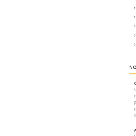
NO
C
p
g
q