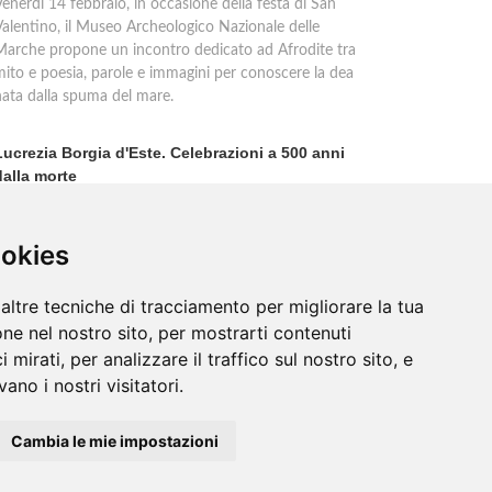
enerdì 14 febbraio, in occasione della festa di San
Valentino, il Museo Archeologico Nazionale delle
Marche propone un incontro dedicato ad Afrodite tra
mito e poesia, parole e immagini per conoscere la dea
nata dalla spuma del mare.
Lucrezia Borgia d'Este. Celebrazioni a 500 anni
dalla morte
Una leggenda nera ancora adombra nel pensiero di
olti la figura di Lucrezia Borgia, a causa di una
ortunata tradizione letteraria nata nell''800 e fondata
ookies
u infamie create ad arte nel '500.
altre tecniche di tracciamento per migliorare la tua
ne nel nostro sito, per mostrarti contenuti
 mirati, per analizzare il traffico sul nostro sito, e
ano i nostri visitatori.
Cambia le mie impostazioni
Contatti
/
Sitemap