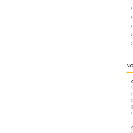
NO
C
p
g
q