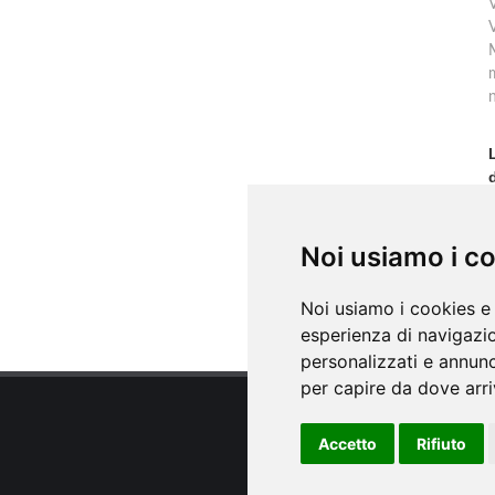
V
m
f
Noi usiamo i c
s
Noi usiamo i cookies e 
esperienza di navigazio
personalizzati e annunci
per capire da dove arriv
Accetto
Rifiuto