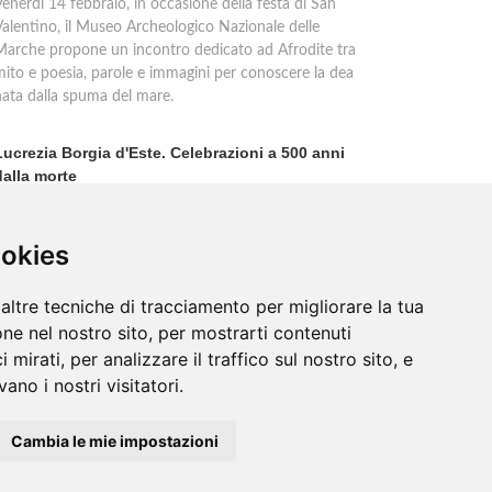
enerdì 14 febbraio, in occasione della festa di San
Valentino, il Museo Archeologico Nazionale delle
Marche propone un incontro dedicato ad Afrodite tra
mito e poesia, parole e immagini per conoscere la dea
nata dalla spuma del mare.
Lucrezia Borgia d'Este. Celebrazioni a 500 anni
dalla morte
Una leggenda nera ancora adombra nel pensiero di
olti la figura di Lucrezia Borgia, a causa di una
ortunata tradizione letteraria nata nell''800 e fondata
ookies
u infamie create ad arte nel '500.
altre tecniche di tracciamento per migliorare la tua
ne nel nostro sito, per mostrarti contenuti
 mirati, per analizzare il traffico sul nostro sito, e
ano i nostri visitatori.
Cambia le mie impostazioni
Contatti
/
Sitemap