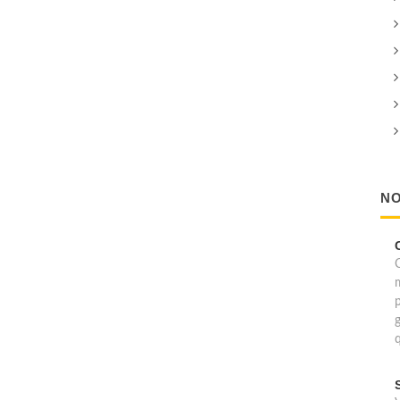
NO
C
p
g
q