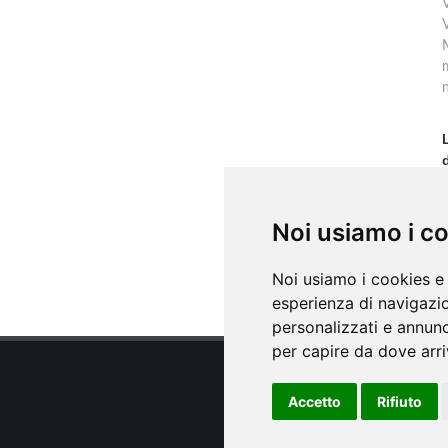
V
m
f
Noi usiamo i c
s
Noi usiamo i cookies e 
esperienza di navigazio
personalizzati e annunci
per capire da dove arriv
Accetto
Rifiuto