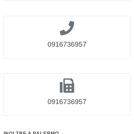
0916736957
0916736957
INOLTRE A PALERMO