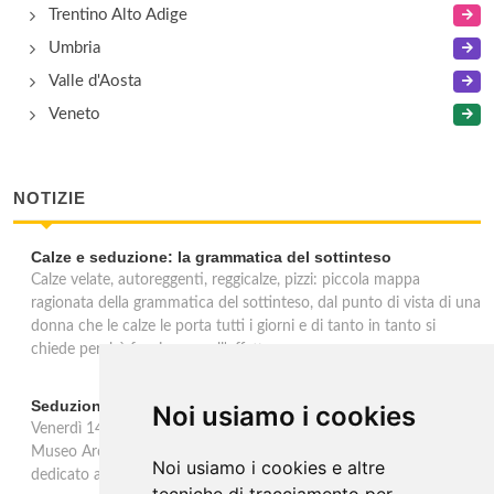
Trentino Alto Adige
Umbria
Valle d'Aosta
Veneto
NOTIZIE
Calze e seduzione: la grammatica del sottinteso
Calze velate, autoreggenti, reggicalze, pizzi: piccola mappa
ragionata della grammatica del sottinteso, dal punto di vista di una
donna che le calze le porta tutti i giorni e di tanto in tanto si
chiede perchè facciano quell'effetto.
Seduzioni. Il piacere sVelato
Noi usiamo i cookies
Venerdì 14 febbraio, in occasione della festa di San Valentino, il
Museo Archeologico Nazionale delle Marche propone un incontro
Noi usiamo i cookies e altre
dedicato ad Afrodite tra mito e poesia, parole e immagini per