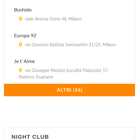
Bushido
viale Andrea Doria 48, Milano
Europa 92
via Giovanni Battista Sammartini 21/25, Milano
Je t' Aime
via Giuseppe Mazzini (Località Palazzolo) 57,
Paderno Dugnano
ALTRI (16)
Kinky Sexy Store
via Mecenate 103, Milano
La Bottega dei Desideri
via Ferrante Aporti 12, Milano
NIGHT CLUB