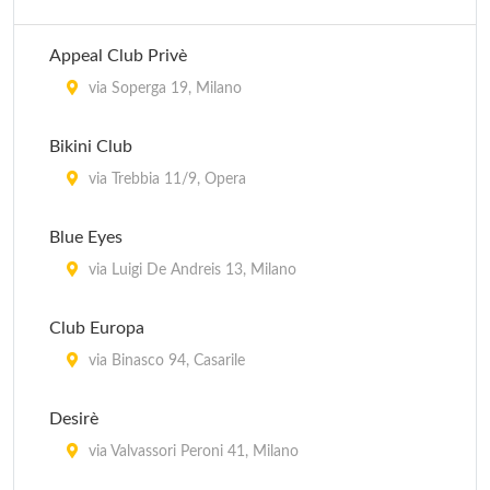
Le Plaisir
Appeal Club Privè
via Adeodato Ressi 23, Milano
via Soperga 19, Milano
Les Jeux d'Amour
Bikini Club
via Angelo Moro 59, San Donato Milanese
via Trebbia 11/9, Opera
Magic America
Blue Eyes
strada Provinciale Milano - Meda 42, Paderno
Dugnano
via Luigi De Andreis 13, Milano
Planet Sex
Club Europa
via Marcello Benedetto 44, Milano
via Binasco 94, Casarile
Desirè
via Valvassori Peroni 41, Milano