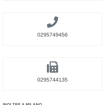
0295749456
0295744135
INOLTRE A MILANO