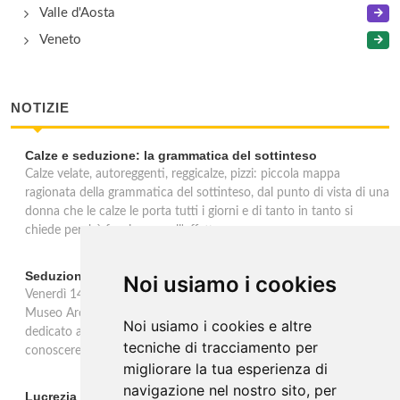
Valle d'Aosta
Veneto
NOTIZIE
Calze e seduzione: la grammatica del sottinteso
Calze velate, autoreggenti, reggicalze, pizzi: piccola mappa
ragionata della grammatica del sottinteso, dal punto di vista di una
donna che le calze le porta tutti i giorni e di tanto in tanto si
chiede perchè facciano quell'effetto.
Seduzioni. Il piacere sVelato
Noi usiamo i cookies
Venerdì 14 febbraio, in occasione della festa di San Valentino, il
Museo Archeologico Nazionale delle Marche propone un incontro
Noi usiamo i cookies e altre
dedicato ad Afrodite tra mito e poesia, parole e immagini per
tecniche di tracciamento per
conoscere la dea nata dalla spuma del mare.
migliorare la tua esperienza di
navigazione nel nostro sito, per
Lucrezia Borgia d'Este. Celebrazioni a 500 anni dalla morte